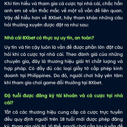
Khi tìm hiểu và tham gia cá cược tại nhà cái, chắc hẳn
anh em sẽ vẫn thắc mắc về một số vấn đề liên quan.
Vậy để hiểu hơn về 8Xbet, hãy tham khảo những câu
hỏi thường xuyên được đặt ra như sau:
Nhà cái 8Xbet có thực sự uy tín, an toàn?
Uy tín và tin cậy luôn là vấn đề được phần lớn đặt câu
hỏi khi cá cược tại nhà cái. Theo đánh giá của những
chuyên gia, đây là thương hiệu giải trí chất lượng và
hợp pháp. Có đầy đủ các loại giấy tờ cấp phép kinh
doanh tại Philippines. Do đó, người chơi hãy yên tâm
khi tham gia chơi game đổi thưởng tại 8Xbet.
Độ tuổi được đăng ký tài khoản và cá cược tại nhà
cái?
Tất cả các thương hiệu cung cấp cá cược trực tuyến
đều quy định người trên 18 tuổi mới được phép đăng
ký, tham gia giải trí. Vì thế, người chơi cần lưu ý vấn đề