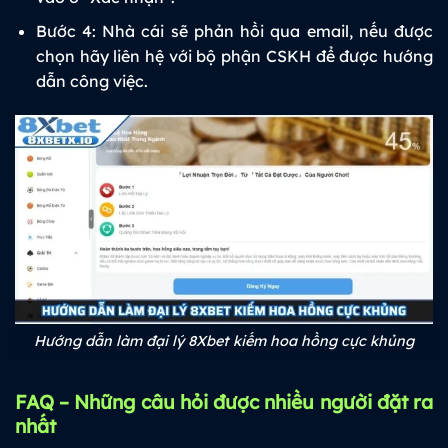
Bước 4: Nhà cái sẽ phản hồi qua email, nếu được
chọn hãy liên hệ với bộ phận CSKH để được hướng
dẫn công việc.
Hướng dẫn làm đại lý 8Xbet kiếm hoa hồng cực khủng
FAQ – Những câu hỏi được nhiều người đặt ra
nhất