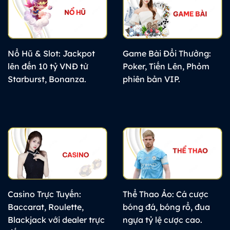
Nổ Hũ & Slot: Jackpot
Game Bài Đổi Thưởng:
lên đến 10 tỷ VNĐ từ
Poker, Tiến Lên, Phỏm
Starburst, Bonanza.
phiên bản VIP.
Thể Thao Ảo: Cá cược
Casino Trực Tuyến:
bóng đá, bóng rổ, đua
Baccarat, Roulette,
ngựa tỷ lệ cược cao.
Blackjack với dealer trực