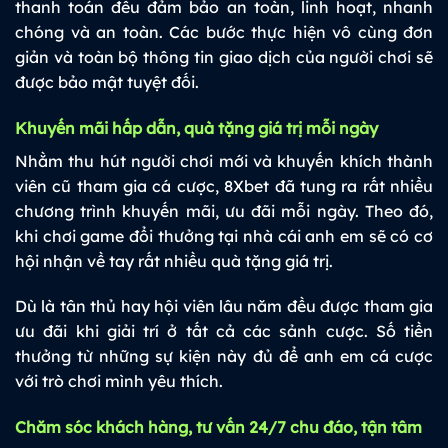
thanh toán đều đảm bảo an toàn, linh hoạt, nhanh
chóng và an toàn. Các bước thực hiện vô cùng đơn
giản và toàn bộ thông tin giao dịch của người chơi sẽ
được bảo mật tuyệt đối.
Khuyến mãi hấp dẫn, quà tặng giá trị mỗi ngày
Nhằm thu hút người chơi mới và khuyến khích thành
viên cũ tham gia cá cược, 8Xbet đã tung ra rất nhiều
chương trình khuyến mãi, ưu đãi mỗi ngày. Theo đó,
khi chơi game đổi thưởng tại nhà cái anh em sẽ có cơ
hội nhận về tay rất nhiều quà tặng giá trị.
Dù là tân thủ hay hội viên lâu năm đều được tham gia
ưu đãi khi giải trí ở tất cả các sảnh cược. Số tiền
thưởng từ những sự kiện này đủ để anh em cá cược
với trò chơi mình yêu thích.
Chăm sóc khách hàng, tư vấn 24/7 chu đáo, tận tâm