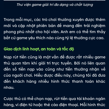
Thư viện game giải trí đa dạng và chất lượng
Trong mỗi mục, các trò chơi thường xuyên được thêm
mới và cập nhật phiên bản để mang đến trải nghiệm
phong phú nhất cho hội viên. Anh em có thể tìm thấy
bất cứ game yêu thích nào cùng tỷ lệ thưởng cực cao.
Giao dịch linh hoạt, an toàn và tốc độ
Nạp rút tiền cũng là một vấn đề được rất nhiều game
thủ quan tâm khi giải trí trực tuyến. Bởi nó liên quan
đến số tiền nạp vào cũng như tiền thưởng nhận về
của người chơi. Hiểu được điều này, chúng tôi đã đưa
đến khách hàng nhiều hình thức thanh toán khác
nhau.
Cược thủ có thể chọn nạp, rút tiền qua tài khoản ngân
hàng, ví điện tử hoặc thẻ cào điện thoại. Mỗi hình thức