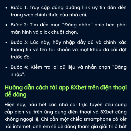
Bước 1: Truy cập đúng đường link uy tín dẫn đến
trang web chính thức của nhà cái.
Bước 2: Tìm đến mục “Đăng nhập” phía bên phải
màn hình và click chuột chọn.
Bước 3: Lúc này, hãy nhập đầy đủ và chính xác
thông tin về tên tài khoản và mật khẩu đã cài đặt
trước đó.
Bước 4: Kiểm tra lại dữ liệu và nhấn chọn “Đăng
nhập”.
Hướng dẫn cách tải app 8Xbet trên điện thoại
dễ dàng
Hiện nay, hầu hết các nhà cái trực tuyến đều cung
cấp dịch vụ trên ứng dụng điện thoại và 8Xbet cũng
không ngoại lệ. Chỉ cần một chiếc smartphone có kết
nối internet, anh em sẽ dễ dàng tham gia giải trí ở bất