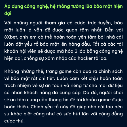
Áp dụng công nghệ, hệ thống tường lửa bảo mật hiện
đại
Với những người tham gia cá cược trực tuyến, bảo
mật luôn là vấn đề được quan tâm nhất. Đến với
8Xbet, anh em có thể hoàn toàn yên tâm bởi nhà cái
luôn đặt yếu tố bảo mật lên hàng đầu. Tất cả các tài
khoản hội viên sẽ được mã hóa 3 lớp bằng công nghệ
hiện đại, chống sự xâm nhập của hacker tối đa.
Không những thế, trang game còn đưa ra chính sách
về bảo mật rất chi tiết. Luôn cam kết chịu hoàn toàn
trách nhiệm về sự an toàn và riêng tư cho mọi dữ liệu
cá nhân khách hàng đã cung cấp. Do đó, người chơi
sẽ an tâm cung cấp thông tin để tài khoản game được
hoàn thiện. Chính yếu tố này đã giúp nhà cái tạo nên
sự khác biệt cũng như có sức hút lớn với cộng đồng
cược thủ.