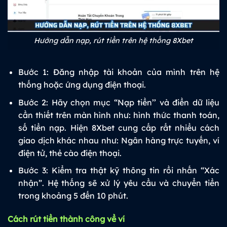
Hướng dẫn nạp, rút tiền trên hệ thống 8Xbet
Bước 1: Đăng nhập tài khoản của mình trên hệ
thống hoặc ứng dụng điện thoại.
Bước 2: Hãy chọn mục “Nạp tiền’’ và điền dữ liệu
cần thiết trên màn hình như: hình thức thanh toán,
số tiền nạp. Hiện 8Xbet cung cấp rất nhiều cách
giao dịch khác nhau như: Ngân hàng trực tuyến, ví
điện tử, thẻ cào điện thoại.
Bước 3: Kiểm tra thật kỹ thông tin rồi nhấn “Xác
nhận”. Hệ thống sẽ xử lý yêu cầu và chuyển tiền
trong khoảng 5 đến 10 phút.
Cách rút tiền thành công về ví